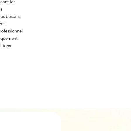
nant les
ns
des besoins
vos
rofessionnel
fiquement.
itions