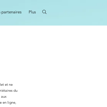
 partenaires
Plus
n
et et ne
riétaires du
e aux
e en ligne,