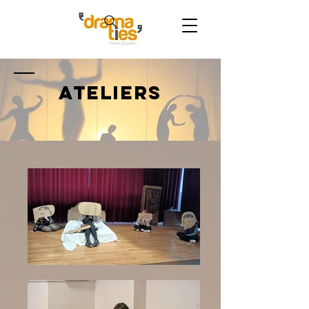
ateliers